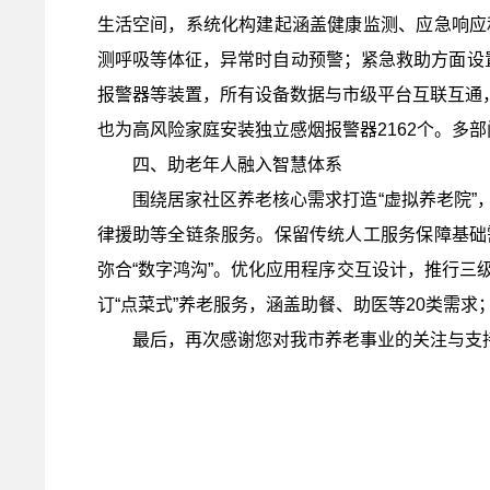
生活空间，系统化构建起涵盖健康监测、应急响应
测呼吸等体征，异常时自动预警；
紧急救助方面
设
报警器等装置，所有设备数据与市级平台互联互通，
也
为高风险家庭安装独立感烟报警器2162个
。
多部
四、
助老年人融入智慧体系
围绕
居家社区
养老核心需求打造“虚拟养老院
律援助等全链条服务。保留传统人工服务保障基础
弥合“数字鸿沟”。优化应用程序交互设计，推行
订“点菜式”养老服务，涵盖助餐、助医等20类需
最后，再次感谢您对我市养老事业的
关注与支