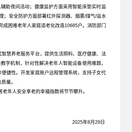
具辅助夜间活动；
健康监护方面
采用智能床垫实时监
理；
安全防护方面
部署红外探测器、烟雾/煤气/溢水
成困难老年人家庭适老化改造10685户
。
消防部门
式智慧养老服务平台，提供生活照料、医疗健康、法
级教学机制，针对性解决老年人智能设备使用难题，
作便捷性。开发家庭账户远程管理系统，支持子女代
务质量。
居老年人安全享老的幸福指数将节节攀升。
2025年8月29日