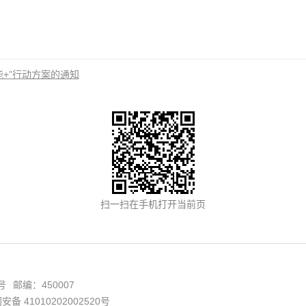
+”行动方案的通知
号
邮编：450007
备 41010202002520号